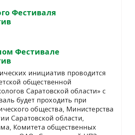
ого Фестиваля
тив
тном Фестивале
тив
гических инициатив проводится
етской общественной
ологов Саратовской области» c
иваль будет проходить при
фического общества, Министерства
гии Саратовской области,
зма, Комитета общественных