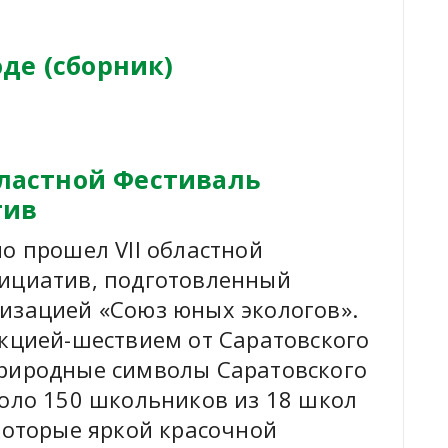
де (сборник)
бластной Фестиваль
тив
о прошел VII областной
нициатив, подготовленный
изацией «Союз юных экологов».
Акцией-шествием от Саратовского
Природные символы Саратовского
коло 150 школьников из 18 школ
 которые яркой красочной