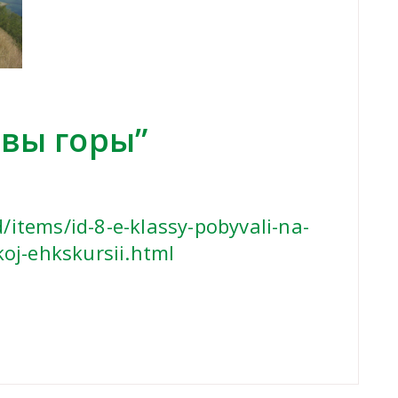
вы горы”
d/items/id-8-e-klassy-pobyvali-na-
oj-ehkskursii.html