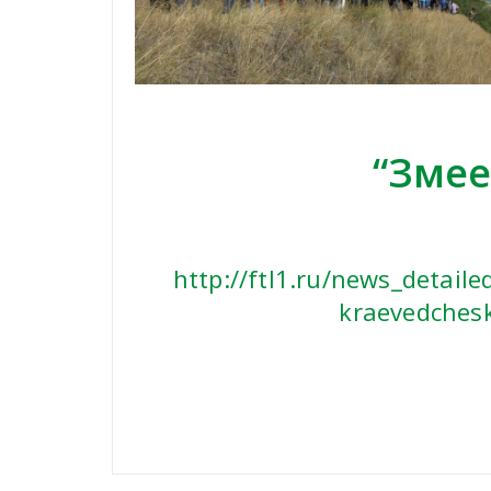
“Змее
http://ftl1.ru/news_detaile
kraevedchesk