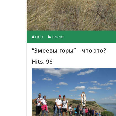
СЮЭ
Ссылки
“Змеевы горы” – что это?
Hits: 96