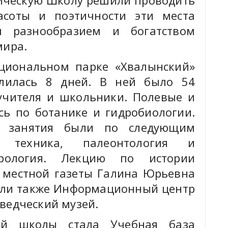
гическую Школу решили проводить
асоты и поэтичности эти места
м разнообразием и богатством
мира.
циональном парке «Хвалынский»
лилась 8 дней. В ней было 54
 учителя и школьники. Полевые и
сь по ботанике и гидробиологии.
ие занятия были по следующим
я техника, палеонтология и
орология. Лекцию по истории
 местной газеты Галина Юрьевна
тили также Информационный центр
ведческий музей.
ой школы стала Учебная база