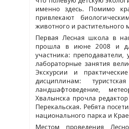
что полевую детскую эколо
именно здесь. Помимо кр
привлекают биологически
животного и растительного 
Первая Лесная школа в на
прошла в июне 2008 и д
участника: преподаватели,
лабораторные занятия вели
Экскурсии и практическ
дисциплинам: туристска
ландшафтоведение, мете
Хвалынска прочла редактор
Перекальская. Ребята посе
национального парка и Крае
Местом проведения Лесн